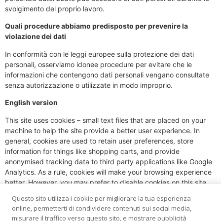
svolgimento del proprio lavoro.
Quali procedure abbiamo predisposto per prevenire la
violazione dei dati
In conformità con le leggi europee sulla protezione dei dati
personali, osserviamo idonee procedure per evitare che le
informazioni che contengono dati personali vengano consultate
senza autorizzazione o utilizzate in modo improprio.
English version
This site uses cookies – small text files that are placed on your
machine to help the site provide a better user experience. In
general, cookies are used to retain user preferences, store
information for things like shopping carts, and provide
anonymised tracking data to third party applications like Google
Analytics. As a rule, cookies will make your browsing experience
better. However, you may prefer to disable cookies on this site
and on others. The most effective way to do this is to disable
Questo sito utilizza i cookie per migliorare la tua esperienza
cookies in your browser. We suggest consulting the Help section
online, permetterti di condividere contenuti sui social media,
of your browser or taking a look at
the About Cookies website
misurare il traffico verso questo sito, e mostrare pubblicità