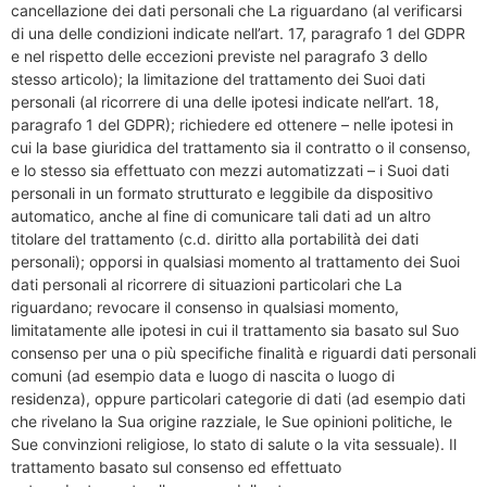
cancellazione dei dati personali che La riguardano (al verificarsi
di una delle condizioni indicate nell’art. 17, paragrafo 1 del GDPR
e nel rispetto delle eccezioni previste nel paragrafo 3 dello
stesso articolo); la limitazione del trattamento dei Suoi dati
personali (al ricorrere di una delle ipotesi indicate nell’art. 18,
paragrafo 1 del GDPR); richiedere ed ottenere – nelle ipotesi in
cui la base giuridica del trattamento sia il contratto o il consenso,
e lo stesso sia effettuato con mezzi automatizzati – i Suoi dati
personali in un formato strutturato e leggibile da dispositivo
automatico, anche al fine di comunicare tali dati ad un altro
titolare del trattamento (c.d. diritto alla portabilità dei dati
personali); opporsi in qualsiasi momento al trattamento dei Suoi
dati personali al ricorrere di situazioni particolari che La
riguardano; revocare il consenso in qualsiasi momento,
limitatamente alle ipotesi in cui il trattamento sia basato sul Suo
consenso per una o più specifiche finalità e riguardi dati personali
comuni (ad esempio data e luogo di nascita o luogo di
residenza), oppure particolari categorie di dati (ad esempio dati
che rivelano la Sua origine razziale, le Sue opinioni politiche, le
Sue convinzioni religiose, lo stato di salute o la vita sessuale). Il
trattamento basato sul consenso ed effettuato